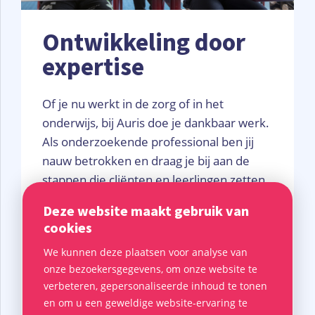
Ontwikkeling door
expertise
Of je nu werkt in de zorg of in het
onderwijs, bij Auris doe je dankbaar werk.
Als onderzoekende professional ben jij
nauw betrokken en draag je bij aan de
stappen die cliënten en leerlingen zetten
in hun ontwikkeling. Omdat er tijd en
Deze website maakt gebruik van
mogelijkheden zijn om met kinderen aan
cookies
de slag te gaan, kun jij je volledig focussen
We kunnen deze plaatsen voor analyse van
op waar jij goed in bent. En krijgen de
onze bezoekersgegevens, om onze website te
kinderen de ruimte die zij nodig hebben
verbeteren, gepersonaliseerde inhoud te tonen
om zich te ontwikkelen. Je wordt daarbij
en om u een geweldige website-ervaring te
ondersteund door andere professionals,